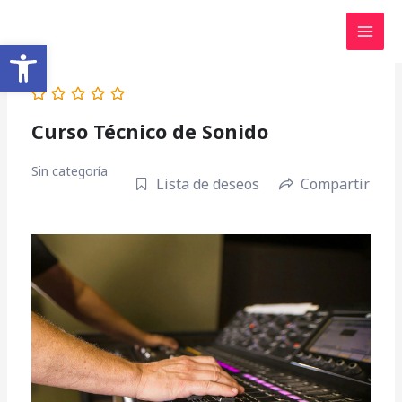
Ir
contenido
al
Abrir barra de herramientas
contenido
Curso Técnico de Sonido
Sin categoría
Lista de deseos
Compartir